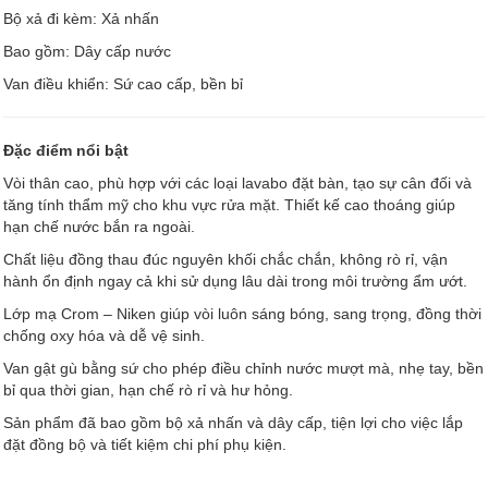
Bộ xả đi kèm: Xả nhấn
Bao gồm: Dây cấp nước
Van điều khiển: Sứ cao cấp, bền bỉ
Đặc điểm nổi bật
Vòi thân cao, phù hợp với các loại lavabo đặt bàn, tạo sự cân đối và
tăng tính thẩm mỹ cho khu vực rửa mặt. Thiết kế cao thoáng giúp
hạn chế nước bắn ra ngoài.
Chất liệu đồng thau đúc nguyên khối chắc chắn, không rò rỉ, vận
hành ổn định ngay cả khi sử dụng lâu dài trong môi trường ẩm ướt.
Lớp mạ Crom – Niken giúp vòi luôn sáng bóng, sang trọng, đồng thời
chống oxy hóa và dễ vệ sinh.
Van gật gù bằng sứ cho phép điều chỉnh nước mượt mà, nhẹ tay, bền
bỉ qua thời gian, hạn chế rò rỉ và hư hỏng.
Sản phẩm đã bao gồm bộ xả nhấn và dây cấp, tiện lợi cho việc lắp
đặt đồng bộ và tiết kiệm chi phí phụ kiện.