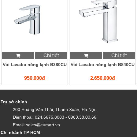
Chi tiết
Chi tiết
Vòi Lavabo nóng lạnh B380CU
Vòi Lavabo nóng lạnh B840CU
950.000đ
2.650.000đ
Trụ sở chính
200 Hoàng Văn Thái, Thanh Xuân, Hà Nội.
Điện thoại: 024.6675.8083 - 0983.38.00.66
Email: sales@eumart.vn
Chi nhánh TP HCM