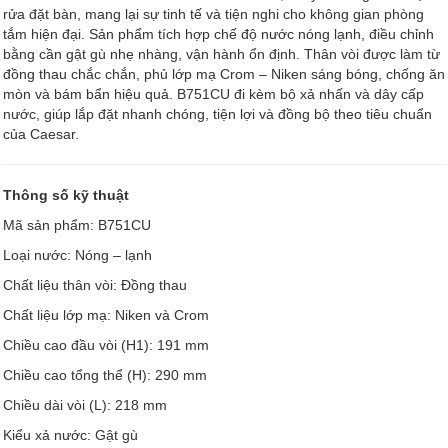
rửa đặt bàn, mang lại sự tinh tế và tiện nghi cho không gian phòng
tắm hiện đại. Sản phẩm tích hợp chế độ nước nóng lạnh, điều chỉnh
bằng cần gật gù nhẹ nhàng, vận hành ổn định. Thân vòi được làm từ
đồng thau chắc chắn, phủ lớp mạ Crom – Niken sáng bóng, chống ăn
mòn và bám bẩn hiệu quả. B751CU đi kèm bộ xả nhấn và dây cấp
nước, giúp lắp đặt nhanh chóng, tiện lợi và đồng bộ theo tiêu chuẩn
của Caesar.
Thông số kỹ thuật
Mã sản phẩm: B751CU
Loại nước: Nóng – lạnh
Chất liệu thân vòi: Đồng thau
Chất liệu lớp mạ: Niken và Crom
Chiều cao đầu vòi (H1): 191 mm
Chiều cao tổng thể (H): 290 mm
Chiều dài vòi (L): 218 mm
Kiểu xả nước: Gật gù