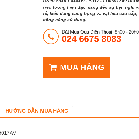
Bộ tủ chậu Caesar LF5017 - EH05017AV là sự
treo tường hiện đại, mang đến sự tiện nghi v
tế, kiểu dáng sang trọng và vật liệu cao cấ
công năng sử dụng.
Đặt Mua Qua Điện Thoại (8h00 - 20h0
024 6675 8083
MUA HÀNG
HƯỚNG DẪN MUA HÀNG
05017AV