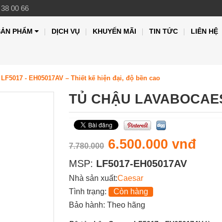
 38 00 66
SẢN PHẨM
DỊCH VỤ
KHUYẾN MÃI
TIN TỨC
LIÊN HỆ
 LF5017 - EH05017AV – Thiết kế hiện đại, độ bền cao
TỦ CHẬU LAVABOCAES
6.500.000 vnđ
7.780.000
MSP:
LF5017-EH05017AV
Nhà sản xuất:
Caesar
Tình trạng:
Còn hàng
Bảo hành: Theo hãng