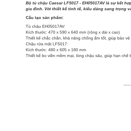
Bộ tủ chậu Caesar LF5017 - EH05017AV là sự kết hợ
gia đình. Với thiết kế tinh tế, kiểu dáng sang trọn
Cấu tạo sản phẩm:
Tủ chậu EH05017AV:
Kích thước: 470 x 590 x 640 mm (rộng x dài x cao)
Thiết kế chắc chắn, khả năng chống ẩm tốt, giúp bảo vệ
Chậu rửa mặt LF5017:
Kích thước: 480 x 605 x 180 mm
Thiết kế bo viền mềm mại, lòng chậu sâu, giúp hạn chế 