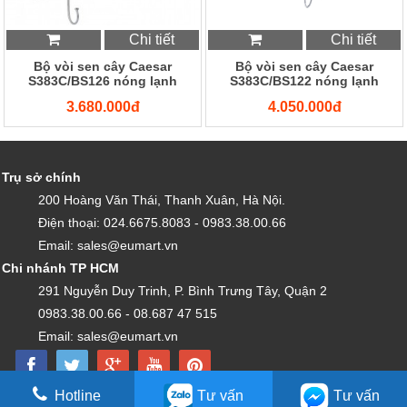
Chi tiết
Chi tiết
Bộ vòi sen cây Caesar
Bộ vòi sen cây Caesar
S383C/BS126 nóng lạnh
S383C/BS122 nóng lạnh
3.680.000đ
4.050.000đ
Trụ sở chính
200 Hoàng Văn Thái, Thanh Xuân, Hà Nội.
Điện thoại: 024.6675.8083 - 0983.38.00.66
Email: sales@eumart.vn
Chi nhánh TP HCM
291 Nguyễn Duy Trinh, P. Bình Trưng Tây, Quận 2
0983.38.00.66 - 08.687 47 515
Email: sales@eumart.vn
Hotline
Tư vấn
Tư vấn
Copyright by EU VIỆT NAM - Được vận hành bởi CÔNG TY TNHH EU VIỆT NAM