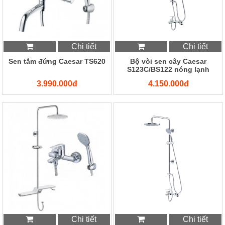
Chi tiết
Chi tiết
Sen tắm đứng Caesar TS620
Bộ vòi sen cây Caesar
S123C/BS122 nóng lạnh
3.990.000đ
4.150.000đ
Chi tiết
Chi tiết