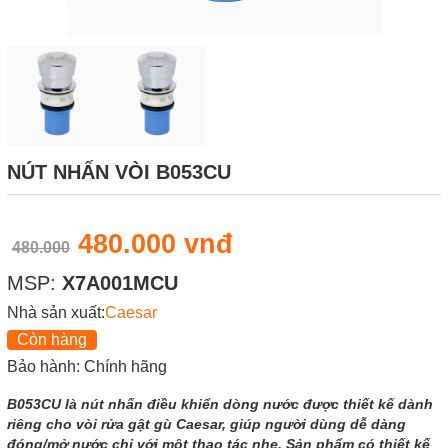
NÚT NHẤN VÒI B053CU
480.000 vnđ
480.000
MSP:
X7A001MCU
Nhà sản xuất:
Caesar
Còn hàng
Bảo hành: Chính hãng
B053CU là nút nhấn điều khiển dòng nước được thiết kế dành
riêng cho vòi rửa gật gù Caesar, giúp người dùng dễ dàng
đóng/mở nước chỉ với một thao tác nhẹ. Sản phẩm có thiết kế