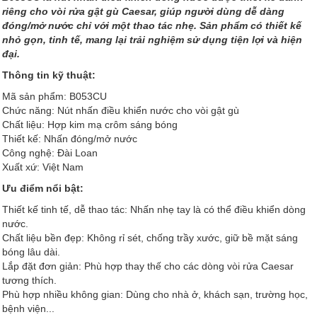
riêng cho vòi rửa gật gù Caesar, giúp người dùng dễ dàng
đóng/mở nước chỉ với một thao tác nhẹ. Sản phẩm có thiết kế
nhỏ gọn, tinh tế, mang lại trải nghiệm sử dụng tiện lợi và hiện
đại.
Thông tin kỹ thuật:
Mã sản phẩm: B053CU
Chức năng: Nút nhấn điều khiển nước cho vòi gật gù
Chất liệu: Hợp kim mạ crôm sáng bóng
Thiết kế: Nhấn đóng/mở nước
Công nghệ: Đài Loan
Xuất xứ: Việt Nam
Ưu điểm nổi bật:
Thiết kế tinh tế, dễ thao tác: Nhấn nhẹ tay là có thể điều khiển dòng
nước.
Chất liệu bền đẹp: Không rỉ sét, chống trầy xước, giữ bề mặt sáng
bóng lâu dài.
Lắp đặt đơn giản: Phù hợp thay thế cho các dòng vòi rửa Caesar
tương thích.
Phù hợp nhiều không gian: Dùng cho nhà ở, khách sạn, trường học,
bệnh viện...