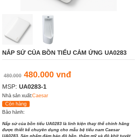
NẮP SỨ CỦA BỒN TIỂU CẢM ỨNG UA0283
480.000 vnđ
480.000
MSP:
UA0283-1
Nhà sản xuất:
Caesar
Còn hàng
Bảo hành:
Nắp sứ của bồn tiểu UA0283 là linh kiện thay thế chính hãng
được thiết kế chuyên dụng cho mẫu bệ tiểu nam Caesar
UA0283. Sản phẩm đảm bảo độ bền, thẩm mỹ và độ khít tuyệt