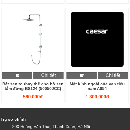
Chi tiết
Chi tiết
Bát sen to thay thế cho bộ sen
Mặt kính ngoài của van tiểu
tắm đứng BS124 (50050JCC)
nam A654
560.000đ
1.300.000đ
Trụ sở chính
200 Hoàng Văn Thái, Thanh Xuân, Hà Nội.