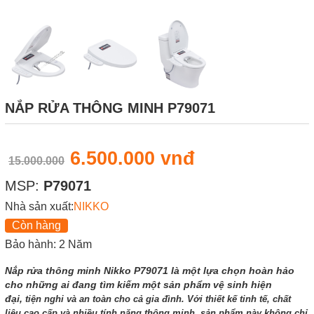
NẮP RỬA THÔNG MINH P79071
6.500.000 vnđ
15.000.000
MSP:
P79071
Nhà sản xuất:
NIKKO
Còn hàng
Bảo hành: 2 Năm
Nắp rửa thông minh Nikko P79071 là một lựa chọn hoàn hảo
cho những ai đang tìm kiếm một sản phẩm vệ sinh hiện
đại,
tiện nghi và an toàn cho cả gia đình. Với thiết kế tinh tế, chất
liệu cao cấp và nhiều tính năng thông minh, sản phẩm này không chỉ