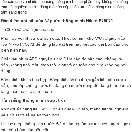
liệu cao cấp và nhiều tính năng thông minh, sản phẩm này không chỉ nâng
cao trải nghiệm người dùng mà còn góp phần tạo nên không gian phòng
tắm sang trọng.
Đặc điểm nổi bật của Nắp rửa thông minh Nikko P79071
Thiết kế và chất liệu cao cấp
Phù hợp với nhiều loại bồn cầu: Thiết kế hình chữ V/Oval giúp nắp
rửa Nikko P79071 dễ dàng lắp đặt trên hầu hết các loại bồn cầu phổ
biến hiện nay.
Chất liệu nhựa ABS nguyên sinh: Đảm bảo độ bền cao, chống va
đập, không ngả màu theo thời gian và an toàn cho sức khỏe người
dùng.
Bảng điều khiển tích hợp: Bảng điều khiển được gắn liền bên sườn
nắp, phủ lớp chống nước tối đa, giúp người dùng dễ dàng thao tác và
tăng tuổi thọ cho sản phẩm.
Tính năng thông minh vượt trội
Khử khuẩn bằng tia UV: Giúp tiêu diệt vi khuẩn, mang lại trải nghiệm
vệ sinh sạch sẽ và an toàn hơn.
Lõi lọc thép chống cặn nước: Đảm bảo nguồn nước sạch, ngăn ngừa
cặn bẩn bám vào bồn cầu.