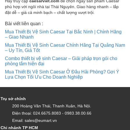
Hãy truy cập
caesarviet.com
để chọn ngay sản phẩm Caesar
phù hợp với ngôi nhà tại Thái Nguyên. Giao hàng nhanh – lắp
đặt dễ – giá cả minh bạch – chất lượng vượt trội.
Bài viết liên quan :
Mua Thiết Bị Vệ Sinh Caesar Tại Bắc Ninh | Chính Hãng
– Giao Nhanh
Mua Thiết Bị Vệ Sinh Caesar Chính Hãng Tại Quảng Nam
– Uy Tín, Giá Tốt
Combo thiết bị vệ sinh Caesar – Giải pháp trọn gói cho
phòng tắm hiện đại
Mua Thiết Bị Vệ Sinh Caesar Ở Đâu Hải Phòng? Gợi Ý
Lựa Chọn Tối Ưu Cho Doanh Nghiệp
Trụ sở chính
200 Hoàng Văn Thái, Thanh Xuân, Hà Nội.
Điện thoại: 024.6675.8083 - 0983.38.00.66
Email: sales@eumart.vn
Chi nhánh TP HCM