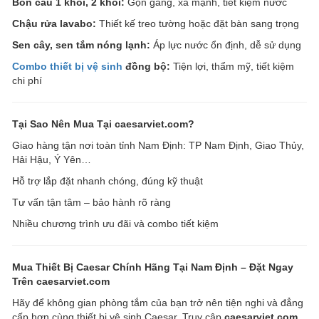
Bồn cầu 1 khối, 2 khối:
Gọn gàng, xả mạnh, tiết kiệm nước
Chậu rửa lavabo:
Thiết kế treo tường hoặc đặt bàn sang trọng
Sen cây, sen tắm nóng lạnh:
Áp lực nước ổn định, dễ sử dụng
Combo thiết bị vệ sinh
đồng bộ:
Tiện lợi, thẩm mỹ, tiết kiệm
chi phí
Tại Sao Nên Mua Tại caesarviet.com?
Giao hàng tận nơi toàn tỉnh Nam Định: TP Nam Định, Giao Thủy,
Hải Hậu, Ý Yên…
Hỗ trợ lắp đặt nhanh chóng, đúng kỹ thuật
Tư vấn tận tâm – bảo hành rõ ràng
Nhiều chương trình ưu đãi và combo tiết kiệm
Mua Thiết Bị Caesar Chính Hãng Tại Nam Định – Đặt Ngay
Trên caesarviet.com
Hãy để không gian phòng tắm của bạn trở nên tiện nghi và đẳng
cấp hơn cùng thiết bị vệ sinh Caesar. Truy cập
caesarviet.com