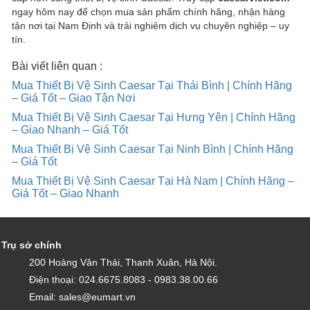
ngay hôm nay để chọn mua sản phẩm chính hãng, nhận hàng
tận nơi tại Nam Định và trải nghiệm dịch vụ chuyên nghiệp – uy
tín.
Bài viết liên quan :
Mua Thiết Bị Vệ Sinh Caesar Tại Thái Bình | Chính Hãng
– Giá Tốt – Giao Tận Nơi
Mua Thiết Bị Vệ Sinh Caesar Tại Hưng Yên | Chính Hãng
– Giao Nhanh – Giá Tốt
Mua Thiết Bị Vệ Sinh Caesar Tại Ninh Bình | Chính Hãng
– Giá Tốt
Mua Thiết Bị Vệ Sinh Caesar Tại Hà Nam | Chính Hãng –
Giá Tốt – Giao Nhanh
Trụ sở chính
200 Hoàng Văn Thái, Thanh Xuân, Hà Nội.
Điện thoại: 024.6675.8083 - 0983.38.00.66
Email: sales@eumart.vn