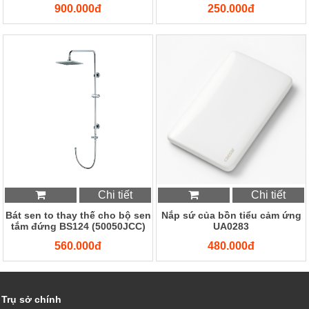
900.000đ
250.000đ
Chi tiết
Chi tiết
Bát sen to thay thế cho bộ sen
Nắp sứ của bồn tiểu cảm ứng
tắm đứng BS124 (50050JCC)
UA0283
560.000đ
480.000đ
Trụ sở chính