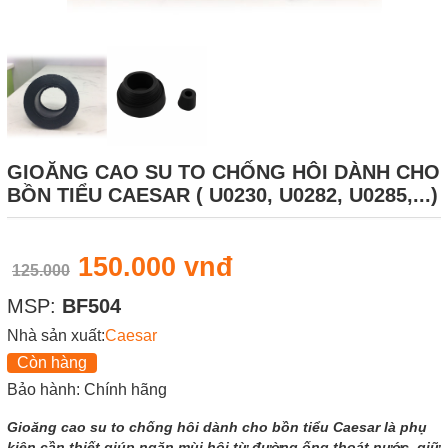
GIOĂNG CAO SU TO CHỐNG HÔI DÀNH CHO
BỒN TIỂU CAESAR ( U0230, U0282, U0285,...)
150.000 vnđ
125.000
MSP:
BF504
Nhà sản xuất:
Caesar
Còn hàng
Bảo hành: Chính hãng
Gioăng cao su to chống hôi dành cho bồn tiểu Caesar là phụ
kiện cần thiết giúp ngăn mùi hôi từ đường ống thoát nước, giữ