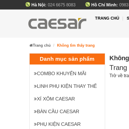
Hà Nội:
024 6675 8083
Hồ Chí Minh:
0983
TRANG CHỦ
Trang chủ
Không tìm thấy trang
Không 
Danh mục sản phẩm
Trang 
COMBO KHUYẾN MÃI
Trờ về tr
LINH PHỤ KIỆN THAY THẾ
XÍ XỔM CAESAR
BÀN CẦU CAESAR
PHỤ KIỆN CAESAR