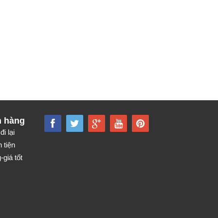
h hàng
đi lại
 tiện
giá tốt