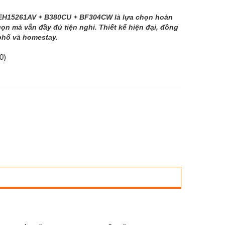
EH15261AV + B380CU + BF304CW là lựa chọn hoàn
n mà vẫn đầy đủ tiện nghi. Thiết kế hiện đại, đồng
 phố và homestay.
0)