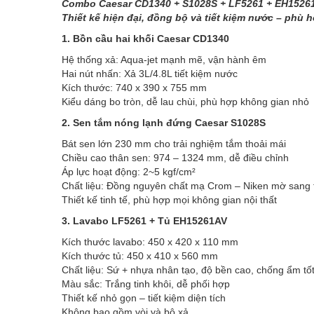
Combo Caesar CD1340 + S1028S + LF5261 + EH15261
Thiết kế hiện đại, đồng bộ và tiết kiệm nước – phù
1. Bồn cầu hai khối Caesar CD1340
Hệ thống xả: Aqua-jet mạnh mẽ, vận hành êm
Hai nút nhấn: Xả 3L/4.8L tiết kiệm nước
Kích thước: 740 x 390 x 755 mm
Kiểu dáng bo tròn, dễ lau chùi, phù hợp không gian nhỏ
2. Sen tắm nóng lạnh đứng Caesar S1028S
Bát sen lớn 230 mm cho trải nghiệm tắm thoải mái
Chiều cao thân sen: 974 – 1324 mm, dễ điều chỉnh
Áp lực hoạt động: 2~5 kgf/cm²
Chất liệu: Đồng nguyên chất mạ Crom – Niken mờ sang 
Thiết kế tinh tế, phù hợp mọi không gian nội thất
3. Lavabo LF5261 + Tủ EH15261AV
Kích thước lavabo: 450 x 420 x 110 mm
Kích thước tủ: 450 x 410 x 560 mm
Chất liệu: Sứ + nhựa nhân tạo, độ bền cao, chống ẩm tố
Màu sắc: Trắng tinh khôi, dễ phối hợp
Thiết kế nhỏ gọn – tiết kiệm diện tích
Không bao gồm vòi và bộ xả