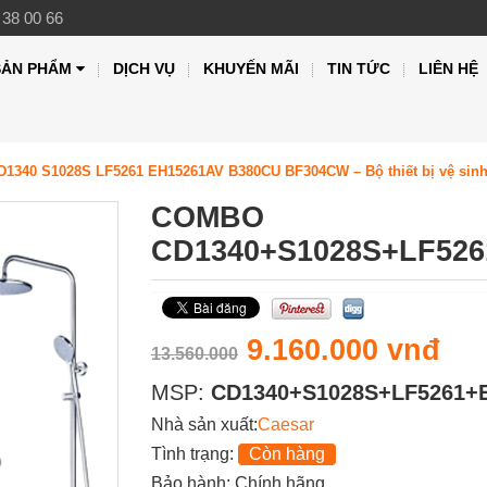
 38 00 66
SẢN PHẨM
DỊCH VỤ
KHUYẾN MÃI
TIN TỨC
LIÊN HỆ
1340 S1028S LF5261 EH15261AV B380CU BF304CW – Bộ thiết bị vệ sinh c
COMBO
CD1340+S1028S+LF52
9.160.000 vnđ
13.560.000
MSP:
CD1340+S1028S+LF5261
Nhà sản xuất:
Caesar
Tình trạng:
Còn hàng
Bảo hành: Chính hãng