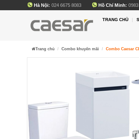
Hà Nội:
024 6675 8083
Hồ Chí Minh:
0983
TRANG CHỦ
Trang chủ
Combo khuyến mãi
Combo Caesar CD