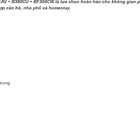
AV + B380CU + BF304CW là lựa chọn hoàn hảo cho không gian ph
 hợp căn hộ, nhà phố và homestay.
trọng
t