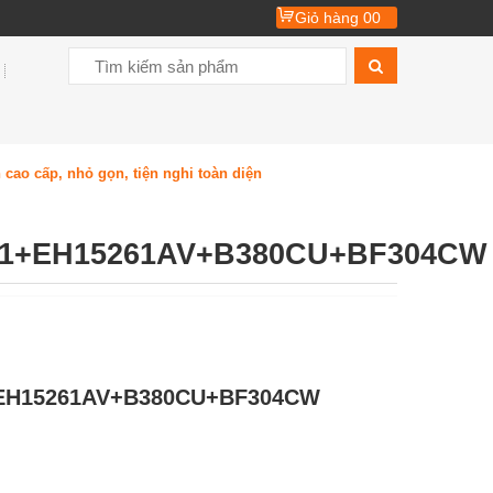
Giỏ hàng
00
ao cấp, nhỏ gọn, tiện nghi toàn diện
61+EH15261AV+B380CU+BF304CW
+EH15261AV+B380CU+BF304CW