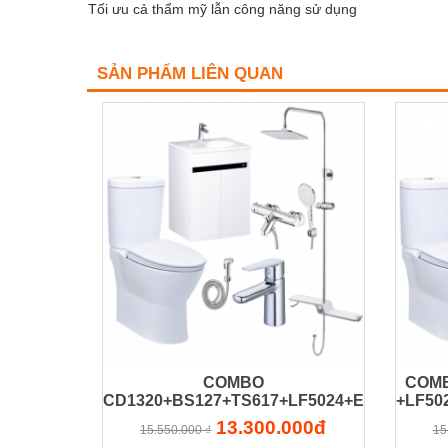
Tối ưu cả thẩm mỹ lẫn công năng sử dụng
SẢN PHẨM LIÊN QUAN
COMBO
COMB
CD1320+BS127+TS617+LF5024+EH15024A
+LF50
13.300.000đ
15.550.000 ₫
15