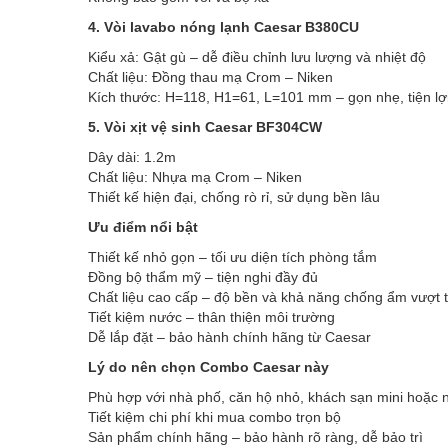
4. Vòi lavabo nóng lạnh Caesar B380CU
Kiểu xả: Gật gù – dễ điều chỉnh lưu lượng và nhiệt độ
Chất liệu: Đồng thau mạ Crom – Niken
Kích thước: H=118, H1=61, L=101 mm – gọn nhẹ, tiện lợ
5. Vòi xịt vệ sinh Caesar BF304CW
Dây dài: 1.2m
Chất liệu: Nhựa mạ Crom – Niken
Thiết kế hiện đại, chống rò rỉ, sử dụng bền lâu
Ưu điểm nổi bật
Thiết kế nhỏ gọn – tối ưu diện tích phòng tắm
Đồng bộ thẩm mỹ – tiện nghi đầy đủ
Chất liệu cao cấp – độ bền và khả năng chống ẩm vượt t
Tiết kiệm nước – thân thiện môi trường
Dễ lắp đặt – bảo hành chính hãng từ Caesar
Lý do nên chọn Combo Caesar này
Phù hợp với nhà phố, căn hộ nhỏ, khách sạn mini hoặc 
Tiết kiệm chi phí khi mua combo trọn bộ
Sản phẩm chính hãng – bảo hành rõ ràng, dễ bảo trì