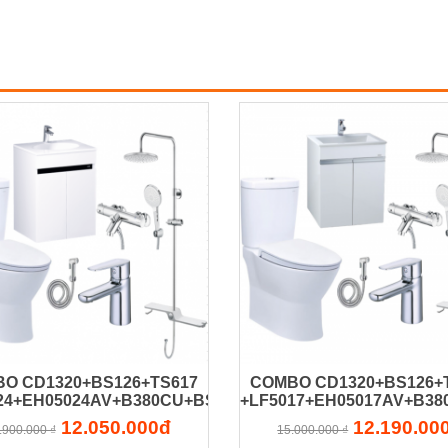
O CD1320+BS126+TS617
COMBO CD1320+BS126+
V+B380CU+BS304CW
24+EH05024AV+B380CU+BS304CW
+LF5017+EH05017AV+B3
12.050.000đ
12.190.00
.900.000 ₫
15.000.000 ₫