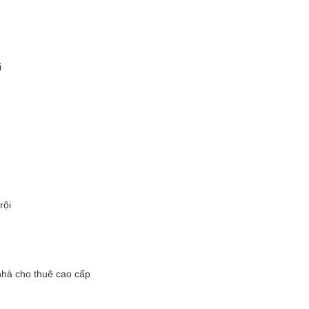
i
rội
nhà cho thuê cao cấp