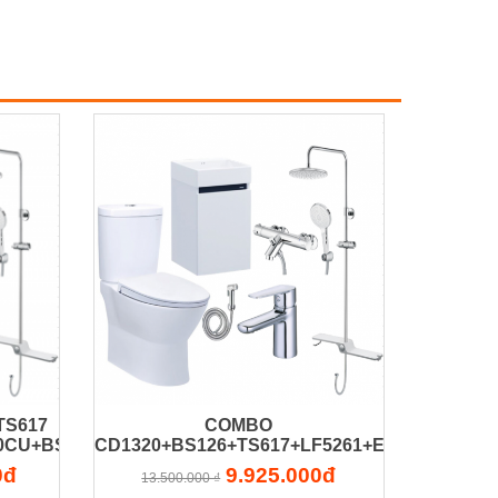
TS617
COMBO
80CU+BS304CW
CD1320+BS126+TS617+LF5261+EH15261AV+
0đ
9.925.000đ
13.500.000 ₫