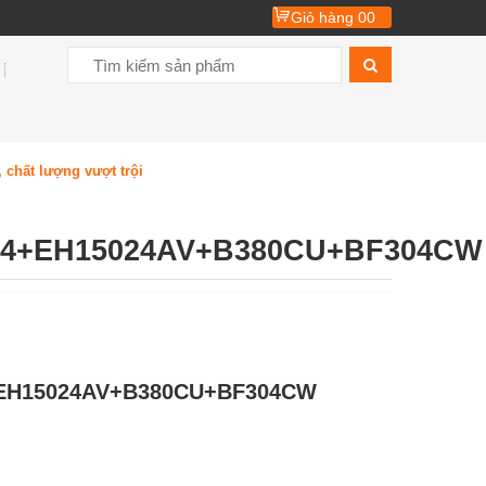
Giỏ hàng
00
 chất lượng vượt trội
24+EH15024AV+B380CU+BF304CW
+EH15024AV+B380CU+BF304CW