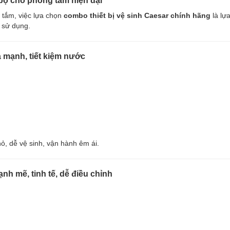
 bộ cho phòng tắm hiện đại
tắm, việc lựa chọn
combo thiết bị vệ sinh Caesar chính hãng
là lự
à sử dụng.
 mạnh, tiết kiệm nước
, dễ vệ sinh, vận hành êm ái.
h mẽ, tinh tế, dễ điều chỉnh