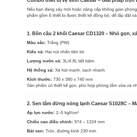
Combo thiết bị vệ sinh Caesar – Giải pháp trọn
Nếu bạn đang xây mới hoặc nâng cấp không gian phòng 
phẩm gồm 6 thiết bị được thiết kế đồng bộ, dễ lắp đặt v
1. Bồn cầu 2 khối Caesar CD1320 – Nhỏ gọn, xả
Màu sắc:
Trắng (PW)
Kiểu xả:
Hai nút nhấn tiện lợi
Lượng nước xả:
3L/4.8L tiết kiệm
Hệ thống xả:
Xả hút mạnh, sạch nhanh
Kích thước:
730 x 380 x 740 mm
Sản phẩm có thiết kế gọn, phù hợp phòng tắm vừa và nhỏ
2. Sen tắm đứng nóng lạnh Caesar S1028C – Mạn
Áp lực nước:
2–5 kgf/cm²
Chiều cao điều chỉnh:
974 – 1324 mm
Bát sen:
Tròn, đường kính 230 mm