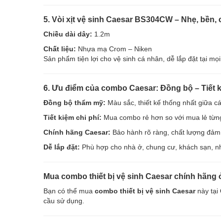
5. Vòi xịt vệ sinh Caesar BS304CW – Nhẹ, bền, 
Chiều dài dây:
1.2m
Chất liệu:
Nhựa mạ Crom – Niken
Sản phẩm tiện lợi cho vệ sinh cá nhân, dễ lắp đặt tại mọi vị
6. Ưu điểm của combo Caesar: Đồng bộ – Tiết 
Đồng bộ thẩm mỹ:
Màu sắc, thiết kế thống nhất giữa các
Tiết kiệm chi phí:
Mua combo rẻ hơn so với mua lẻ từ
Chính hãng Caesar:
Bảo hành rõ ràng, chất lượng đảm
Dễ lắp đặt:
Phù hợp cho nhà ở, chung cư, khách sạn, n
Mua combo thiết bị vệ sinh Caesar chính hãng
Bạn có thể mua
combo thiết bị vệ sinh Caesar
này tại
cầu sử dụng.