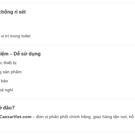
chống rỉ sét
 trí trong toilet.
kiệm – Dễ sử dụng
 thiết bị
ng sản phẩm
 bảo
hà nghỉ
 ở đâu?
CaesarViet.com
– đơn vị phân phối chính hãng, giao hàng tận nơi, hỗ