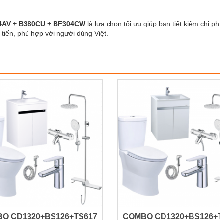
24AV + B380CU + BF304CW
là lựa chọn tối ưu giúp bạn tiết kiệm chi p
tiến, phù hợp với người dùng Việt.
O CD1320+BS126+TS617
COMBO CD1320+BS126+