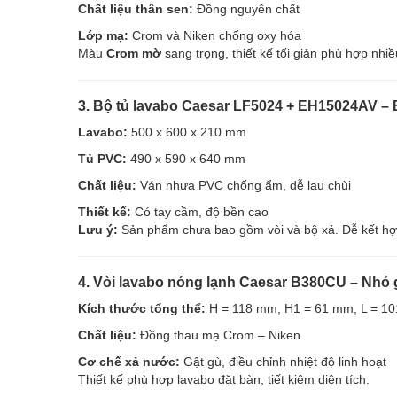
Chất liệu thân sen:
Đồng nguyên chất
Lớp mạ:
Crom và Niken chống oxy hóa
Màu
Crom mờ
sang trọng, thiết kế tối giản phù hợp nhiề
3. Bộ tủ lavabo Caesar LF5024 + EH15024AV – 
Lavabo:
500 x 600 x 210 mm
Tủ PVC:
490 x 590 x 640 mm
Chất liệu:
Ván nhựa PVC chống ẩm, dễ lau chùi
Thiết kế:
Có tay cầm, độ bền cao
Lưu ý:
Sản phẩm chưa bao gồm vòi và bộ xả. Dễ kết hợp 
4. Vòi lavabo nóng lạnh Caesar B380CU – Nhỏ g
Kích thước tổng thể:
H = 118 mm, H1 = 61 mm, L = 1
Chất liệu:
Đồng thau mạ Crom – Niken
Cơ chế xả nước:
Gật gù, điều chỉnh nhiệt độ linh hoạt
Thiết kế phù hợp lavabo đặt bàn, tiết kiệm diện tích.