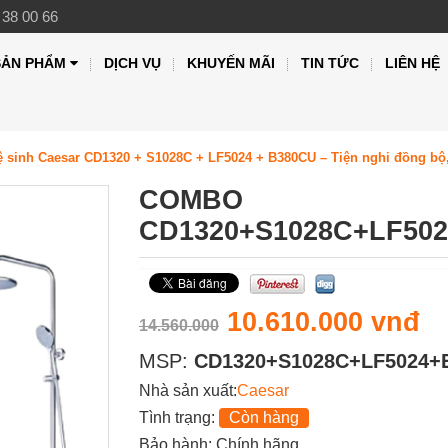
 38 00 66
SẢN PHẨM
DỊCH VỤ
KHUYẾN MÃI
TIN TỨC
LIÊN HỆ
ệ sinh Caesar CD1320 + S1028C + LF5024 + B380CU – Tiện nghi đồng bộ,
COMBO
CD1320+S1028C+LF50
10.610.000 vnđ
14.560.000
MSP:
CD1320+S1028C+LF5024
Nhà sản xuất:
Caesar
Tình trạng:
Còn hàng
Bảo hành: Chính hãng