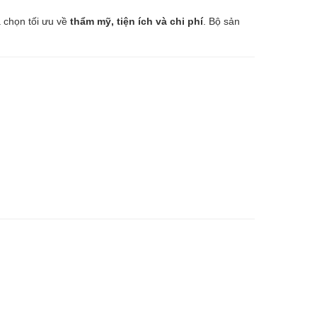
a chọn tối ưu về
thẩm mỹ, tiện ích và chi phí
. Bộ sản