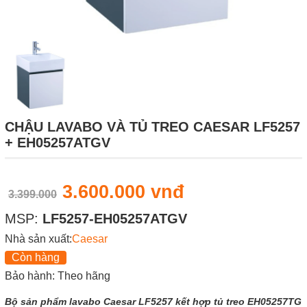
CHẬU LAVABO VÀ TỦ TREO CAESAR LF5257
+ EH05257ATGV
3.600.000 vnđ
3.399.000
MSP:
LF5257-EH05257ATGV
Nhà sản xuất:
Caesar
Còn hàng
Bảo hành: Theo hãng
Bộ sản phẩm lavabo Caesar LF5257 kết hợp tủ treo EH05257TG