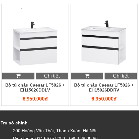
Chi tiết
Chi tiết
Bộ tủ chậu Caesar LF5026 +
Bộ tủ chậu Caesar LF5026 +
EH15026DDLV
EH15026DDRV
6.950.000đ
6.950.000đ
Trụ sở chính
200 Hoàng Văn Thái, Thanh Xuân, Hà Nội.
Điện thoại: 024.6675.8083 - 0983.38.00.66