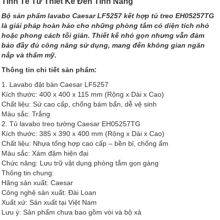
Tinh Tế Từ Thiết Kế Đến Tính Năng
Bộ sản phẩm lavabo Caesar LF5257 kết hợp tủ treo EH05257TG
là giải pháp hoàn hảo cho những phòng tắm có diện tích nhỏ
hoặc phong cách tối giản. Thiết kế nhỏ gọn nhưng vẫn đảm
bảo đầy đủ công năng sử dụng, mang đến không gian ngăn
nắp và thẩm mỹ.
Thông tin chi tiết sản phẩm:
1. Lavabo đặt bàn Caesar LF5257
Kích thước: 400 x 400 x 115 mm (Rộng x Dài x Cao)
Chất liệu: Sứ cao cấp, chống bám bẩn, dễ vệ sinh
Màu sắc: Trắng
2. Tủ lavabo treo tường Caesar EH05257TG
Kích thước: 385 x 390 x 400 mm (Rộng x Dài x Cao)
Chất liệu: Nhựa tổng hợp cao cấp – bền bỉ, chống ẩm
Màu sắc: Xám đậm hiện đại
Chức năng: Lưu trữ vật dụng phòng tắm gọn gàng
Thông tin chung:
Hãng sản xuất: Caesar
Công nghệ sản xuất: Đài Loan
Xuất xứ: Sản xuất tại Việt Nam
Lưu ý: Sản phẩm chưa bao gồm vòi và bộ xả