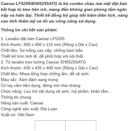
Caesar LF5255/EH05255ATG là bộ combo chậu rửa mặt đặt bàn
kết hợp tủ treo tiện ích, mang đến không gian phòng tắm ngăn
nắp và hiện đại. Thiết kế đồng bộ giúp tiết kiệm diện tích, nâng
cao tính thẩm mỹ và tối ưu công năng sử dụng.
Thông tin chi tiết sản phẩm:
1. Lavabo đặt bàn Caesar LF5255
Kích thước: 450 x 450 x 115 mm (Rộng x Dài x Cao)
Chất liệu: Sứ trắng cao cấp, chống bám bẩn
Thiết kế tròn tinh tế, dễ phối hợp với nội thất
2. Tủ lavabo treo tường Caesar EH05255ATG
Kích thước: 435 x 435 x 400 mm (Rộng x Dài x Cao)
Chất liệu: Nhựa tổng hợp chống ẩm, dễ vệ sinh
Màu sắc: Xám đậm sang trọng
Có tay cầm tiện dụng, đóng mở nhẹ nhàng
Chức năng: Lưu trữ vật dụng vệ sinh, mỹ phẩm, khăn tắm…
Thông tin chung:
Hãng sản xuất: Caesar
Công nghệ sản xuất: Đài Loan
Xuất xứ: Việt Nam