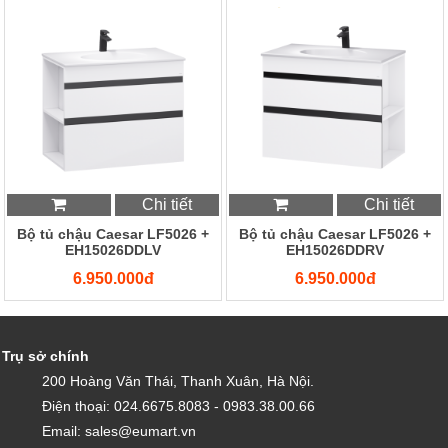
Chi tiết
Chi tiết
Bộ tủ chậu Caesar LF5026 +
Bộ tủ chậu Caesar LF5026 +
EH15026DDLV
EH15026DDRV
6.950.000đ
6.950.000đ
Trụ sở chính
200 Hoàng Văn Thái, Thanh Xuân, Hà Nội.
Điện thoại: 024.6675.8083 - 0983.38.00.66
Email: sales@eumart.vn