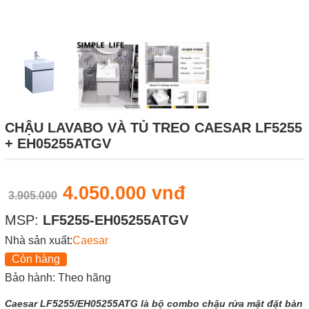
CHẬU LAVABO VÀ TỦ TREO CAESAR LF5255
+ EH05255ATGV
4.050.000 vnđ
3.905.000
MSP:
LF5255-EH05255ATGV
Nhà sản xuất:
Caesar
Còn hàng
Bảo hành: Theo hãng
Caesar LF5255/EH05255ATG là bộ combo chậu rửa mặt đặt bàn