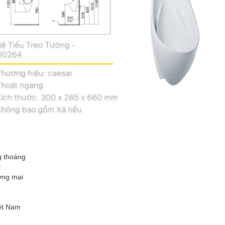
g thoáng
i
ơng mại
iệt Nam