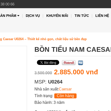
 38 00 66
SẢN PHẨM
DỊCH VỤ
KHUYẾN MÃI
TIN TỨC
LIÊN HỆ
g Caesar U0264 – Thiết kế nhỏ gọn, chất liệu sứ bền đẹp
BỒN TIỂU NAM CAESA
2.885.000 vnđ
3.500.000
MSP:
U0264
Nhà sản xuất:
Caesar
Tình trạng:
Còn hàng
Bảo hành: 3 năm