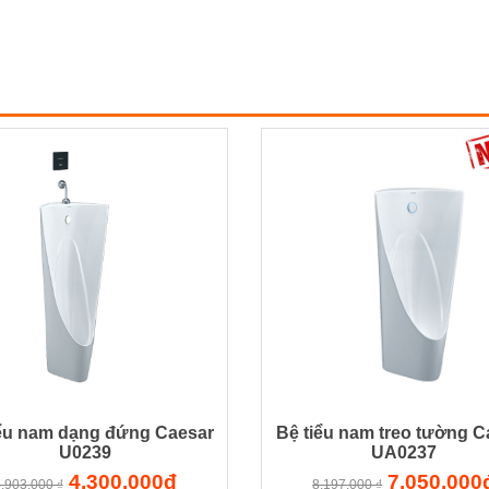
iểu nam dạng đứng Caesar
Bệ tiểu nam treo tường C
U0239
UA0237
4.300.000đ
7.050.000
.903.000 ₫
8.197.000 ₫