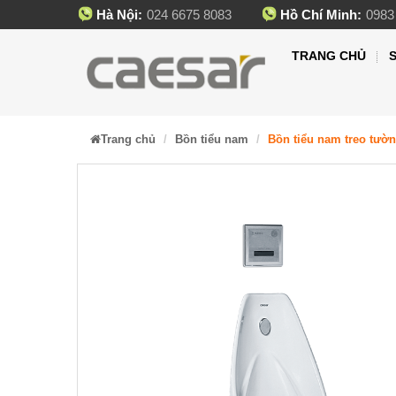
Hà Nội:
024 6675 8083
Hồ Chí Minh:
0983
TRANG CHỦ
Trang chủ
Bồn tiểu nam
Bồn tiểu nam treo tườn