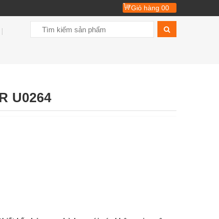
Giỏ hàng
00
R U0264