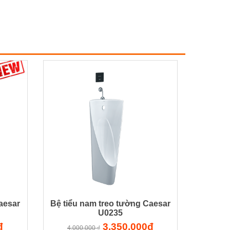
aesar
Bệ tiểu nam treo tường Caesar
U0235
đ
3.350.000đ
4.000.000 ₫