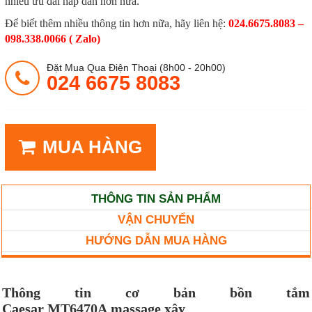
nhiều ưu đãi hấp dẫn hơn nữa.
Để biết thêm nhiều thông tin hơn nữa, hãy liên hệ:
024.6675.8083 –
098.338.0066 ( Zalo)
Đặt Mua Qua Điện Thoại (8h00 - 20h00)
024 6675 8083
MUA HÀNG
THÔNG TIN SẢN PHẨM
VẬN CHUYỂN
HƯỚNG DẪN MUA HÀNG
Thông tin cơ bản bồn tắm
Caesar
MT6470A
massage xây