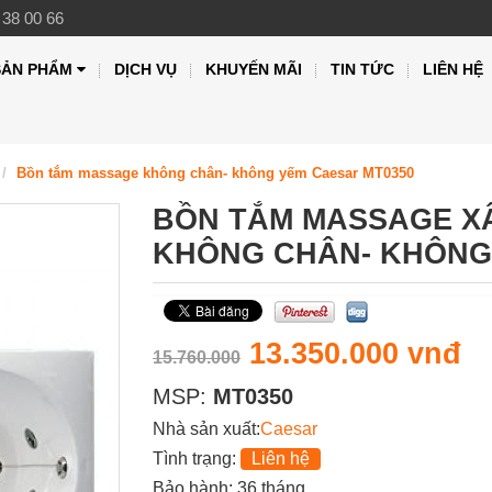
 38 00 66
SẢN PHẨM
DỊCH VỤ
KHUYẾN MÃI
TIN TỨC
LIÊN HỆ
Bồn tắm massage không chân- không yếm Caesar MT0350
BỒN TẮM MASSAGE XÂ
KHÔNG CHÂN- KHÔNG
13.350.000 vnđ
15.760.000
MSP:
MT0350
Nhà sản xuất:
Caesar
Tình trạng:
Liên hệ
Bảo hành: 36 tháng