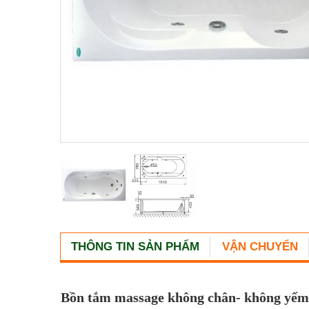
THÔNG TIN SẢN PHẨM
VẬN CHUYỂN
Bồn tắm massage không chân- không yế