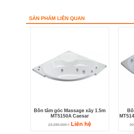
SẢN PHẨM LIÊN QUAN
Bồn tắm góc Massage xây 1.5m
Bồ
MT5150A Caesar
MT514
Liên hệ
23.285.000 ₫
20