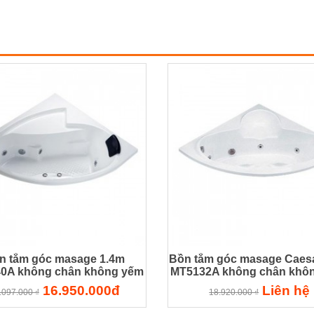
n tắm góc masage 1.4m
Bồn tắm góc masage Caesa
0A không chân không yếm
MT5132A không chân khô
Caesar
16.950.000đ
Liên hệ
.097.000 ₫
18.920.000 ₫