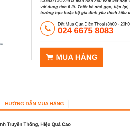
Caesar CS1230 là mẫu bồn cầu xổm kết hợp vớ
với dung tích 6 lít. Thiết kế nhỏ gọn, tiện lợ
trường học hoặc hộ gia đình yêu thích kiểu 
Đặt Mua Qua Điện Thoại (8h00 - 20h0
024 6675 8083
MUA HÀNG
HƯỚNG DẪN MUA HÀNG
inh Truyền Thống, Hiệu Quả Cao