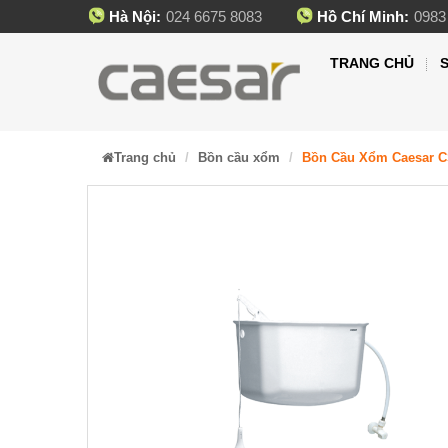
Hà Nội:
024 6675 8083
Hồ Chí Minh:
0983
TRANG CHỦ
Trang chủ
Bồn cầu xổm
Bồn Cầu Xổm Caesar C