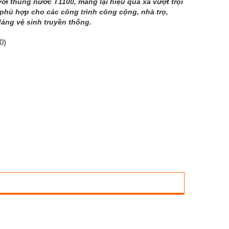
i thùng nước T1100, mang lại hiệu quả xả vượt trội
i, phù hợp cho các công trình công cộng, nhà trọ,
dáng vệ sinh truyền thống.
0)