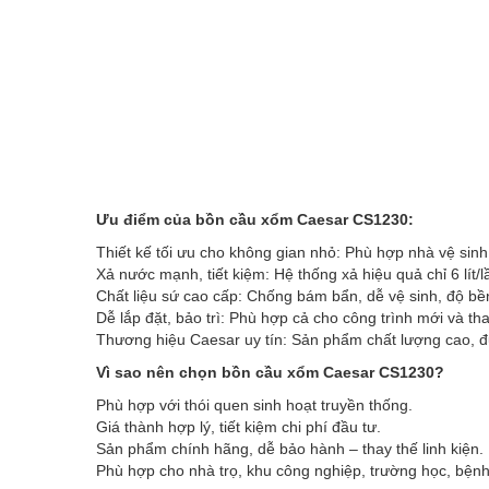
Ưu điểm của bồn cầu xổm Caesar CS1230:
Thiết kế tối ưu cho không gian nhỏ: Phù hợp nhà vệ sinh
Xả nước mạnh, tiết kiệm: Hệ thống xả hiệu quả chỉ 6 lít/l
Chất liệu sứ cao cấp: Chống bám bẩn, dễ vệ sinh, độ bề
Dễ lắp đặt, bảo trì: Phù hợp cả cho công trình mới và th
Thương hiệu Caesar uy tín: Sản phẩm chất lượng cao, đư
Vì sao nên chọn bồn cầu xổm Caesar CS1230?
Phù hợp với thói quen sinh hoạt truyền thống.
Giá thành hợp lý, tiết kiệm chi phí đầu tư.
Sản phẩm chính hãng, dễ bảo hành – thay thế linh kiện.
Phù hợp cho nhà trọ, khu công nghiệp, trường học, bệnh 