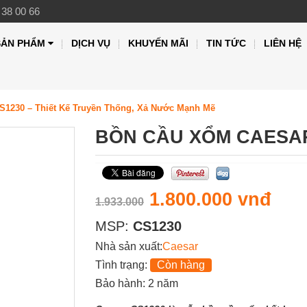
 38 00 66
SẢN PHẨM
DỊCH VỤ
KHUYẾN MÃI
TIN TỨC
LIÊN HỆ
S1230 – Thiết Kế Truyền Thống, Xả Nước Mạnh Mẽ
BỒN CẦU XỔM CAESAR
1.800.000 vnđ
1.933.000
MSP:
CS1230
Nhà sản xuất:
Caesar
Tình trạng:
Còn hàng
Bảo hành: 2 năm