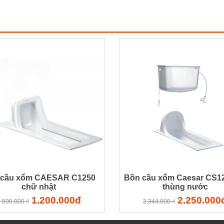
 cầu xổm CAESAR C1250
Bồn cầu xổm Caesar CS1
chữ nhật
thùng nước
1.200.000đ
2.250.000
.500.000 ₫
2.344.000 ₫