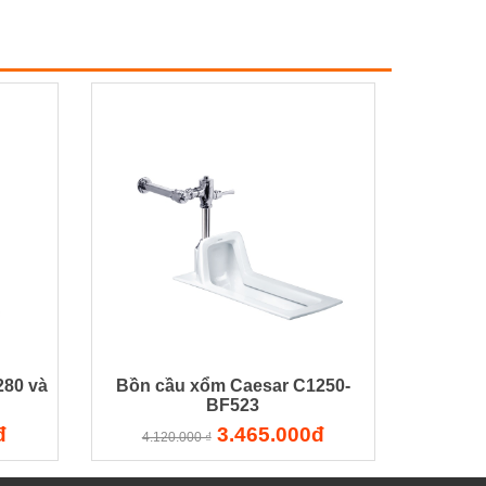
280 và
Bồn cầu xổm Caesar C1250-
BF523
đ
3.465.000đ
4.120.000 ₫