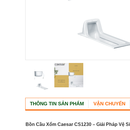
THÔNG TIN SẢN PHẨM
VẬN CHUYỂN
Bồn Cầu Xổm Caesar CS1230 – Giải Pháp Vệ S