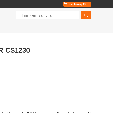
Giỏ hàng
00
 CS1230