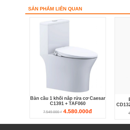
SẢN PHẨM LIÊN QUAN
Bàn cầu 1 khối nắp rửa cơ Caesar
C1391 + TAF060
CD132
4.580.000đ
7.549.000 ₫
4