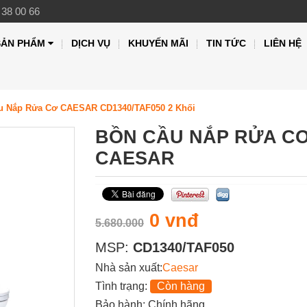
 38 00 66
SẢN PHẨM
DỊCH VỤ
KHUYẾN MÃI
TIN TỨC
LIÊN HỆ
u Nắp Rửa Cơ CAESAR CD1340/TAF050 2 Khối
BỒN CẦU NẮP RỬA CƠ 
CAESAR
0 vnđ
5.680.000
MSP:
CD1340/TAF050
Nhà sản xuất:
Caesar
Tình trạng:
Còn hàng
Bảo hành: Chính hãng