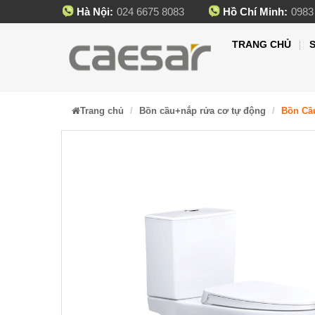
Hà Nội:
024 6675 8083
Hồ Chí Minh:
0983
TRANG CHỦ
Trang chủ
Bồn cầu+nắp rửa cơ tự động
Bồn Cầ