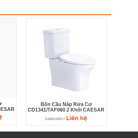
ơ
Bồn Cầu Nắp Rửa Cơ
CAESAR
CD1341/TAF060 2 Khối CAESAR
đ
Liên hệ
5.680.000 ₫