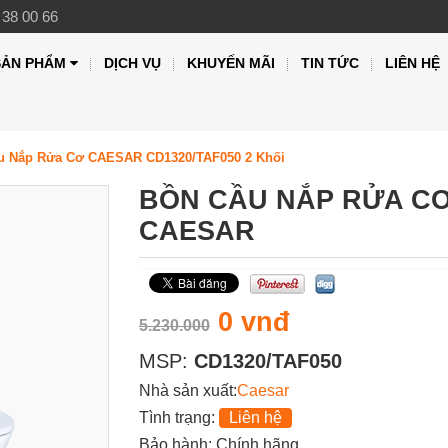
 38 00 66
SẢN PHẨM
DỊCH VỤ
KHUYẾN MÃI
TIN TỨC
LIÊN HỆ
u Nắp Rửa Cơ CAESAR CD1320/TAF050 2 Khối
BỒN CẦU NẮP RỬA CƠ 
CAESAR
0 vnđ
5.230.000
MSP:
CD1320/TAF050
Nhà sản xuất:
Caesar
Tình trạng:
Liên hệ
Bảo hành: Chính hãng