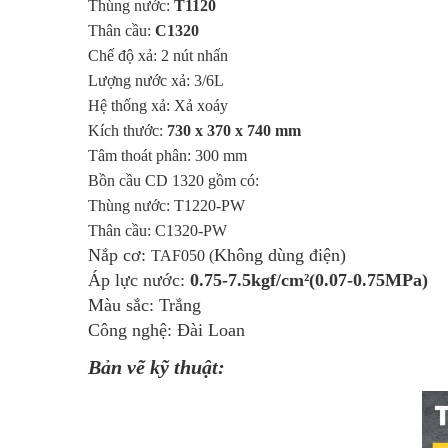
Thùng nước:
T1120
Thân cầu:
C1320
Chế độ xả: 2 nút nhấn
Lượng nước xả: 3/6L
Hệ thống xả: Xả xoáy
Kích thước:
730 x 370 x 740 mm
Tâm thoát phân: 300 mm
Bồn cầu CD 1320 gồm có:
Thùng nước: T1220-PW
Thân cầu: C1320-PW
Nắp cơ:
Không dùng điện)
TAF050 (
Áp lực nước:
0.75-7.5kgf/cm²(0.07-0.75MPa)
Màu sắc: Trắng
Công nghệ: Đài Loan
Bản vẽ kỹ thuật: