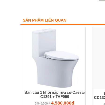
SẢN PHẨM LIÊN QUAN
Bàn cầu 1 khối nắp rửa cơ Caesar
C1391 + TAF060
CD132
4.580.000đ
7.549.000 ₫
4