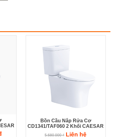
ơ
Bồn Cầu Nắp Rửa Cơ
CAESAR
CD1341/TAF060 2 Khối CAESAR
đ
Liên hệ
5.680.000 ₫