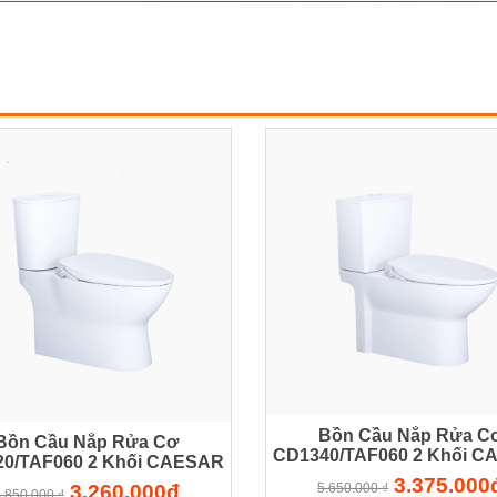
Bồn Cầu Nắp Rửa C
Bồn Cầu Nắp Rửa Cơ
CD1340/TAF060 2 Khối 
0/TAF060 2 Khối CAESAR
3.375.000
3.260.000đ
5.650.000 ₫
.850.000 ₫