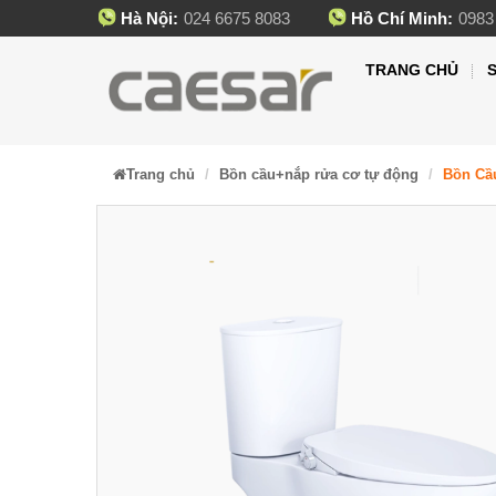
Hà Nội:
024 6675 8083
Hồ Chí Minh:
0983
TRANG CHỦ
Trang chủ
Bồn cầu+nắp rửa cơ tự động
Bồn Cầ