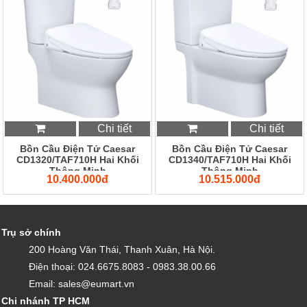
Chi tiết
Chi tiết
Bồn Cầu Điện Tử Caesar
Bồn Cầu Điện Tử Caesar
CD1320/TAF710H Hai Khối
CD1340/TAF710H Hai Khối
Thông Minh
Thông Minh
10.400.000đ
10.515.000đ
Trụ sở chính
200 Hoàng Văn Thái, Thanh Xuân, Hà Nội.
Điện thoại: 024.6675.8083 - 0983.38.00.66
Email: sales@eumart.vn
Chi nhánh TP HCM