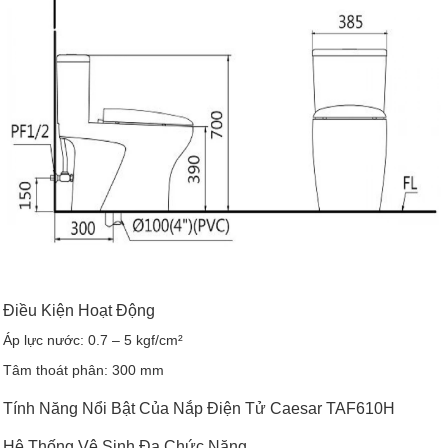
Điều Kiện Hoạt Động
Áp lực nước: 0.7 – 5 kgf/cm²
Tâm thoát phân: 300 mm
Tính Năng Nổi Bật Của Nắp Điện Tử Caesar TAF610H
Hệ Thống Vệ Sinh Đa Chức Năng