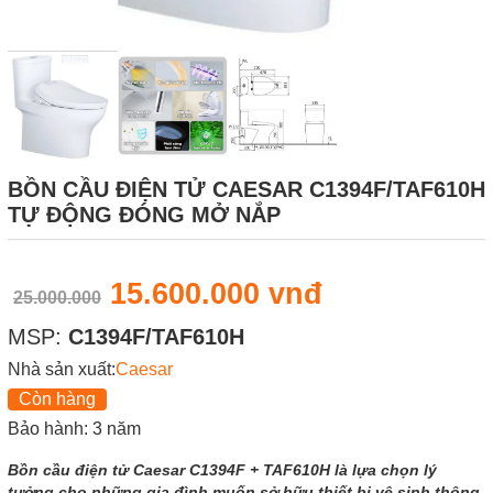
BỒN CẦU ĐIỆN TỬ CAESAR C1394F/TAF610H
TỰ ĐỘNG ĐÓNG MỞ NẮP
15.600.000 vnđ
25.000.000
MSP:
C1394F/TAF610H
Nhà sản xuất:
Caesar
Còn hàng
Bảo hành: 3 năm
Bồn cầu điện tử Caesar C1394F + TAF610H là lựa chọn lý
tưởng cho những gia đình muốn sở hữu thiết bị vệ sinh thông