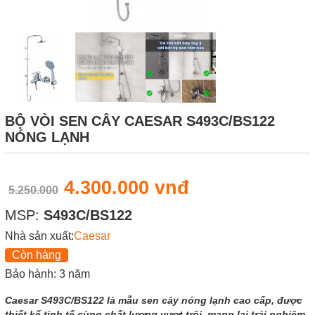
BỘ VÒI SEN CÂY CAESAR S493C/BS122
NÓNG LẠNH
4.300.000 vnđ
5.250.000
MSP:
S493C/BS122
Nhà sản xuất:
Caesar
Còn hàng
Bảo hành: 3 năm
Caesar S493C/BS122 là mẫu sen cây nóng lạnh cao cấp, được
thiết kế tinh tế cùng chất lượng vượt trội, mang lại trải nghiệm