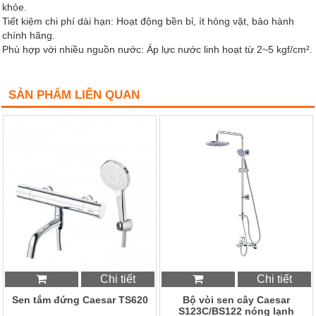
khỏe.
Tiết kiệm chi phí dài hạn: Hoạt động bền bỉ, ít hỏng vặt, bảo hành
chính hãng.
Phù hợp với nhiều nguồn nước: Áp lực nước linh hoạt từ 2~5 kgf/cm².
SẢN PHẨM LIÊN QUAN
Chi tiết
Chi tiết
Sen tắm đứng Caesar TS620
Bộ vòi sen cây Caesar
S123C/BS122 nóng lạnh