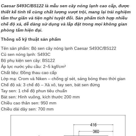
Caesar S493C/BS122 là mẫu sen cây nóng lạnh cao cấp, được
thiết kế tinh tế cùng chất lượng vượt trội, mang lại trải nghiệm
tắm thư giãn và tiện nghi tuyệt đối. Sản phẩm tích hợp nhiều
chế độ xả, dễ dàng sử dụng và lắp đặt trong mọi không gian
phòng tắm hiện đại.
Thông số kỹ thuật sản phẩm
Tên sản phẩm: Bộ sen cây nóng lạnh Caesar S493C/BS122
Củ sen nóng lạnh: S493C
Bộ phụ kiện sen cây: BS122
Áp lực nước yêu cầu: 2~5 kgf/cm²
Chất liệu: Đồng thau cao cấp
Lớp mạ: Crom và Niken – chống gỉ sét, sáng bóng theo thời gian
Chế độ xả: 3 chế độ – Xả xô, tay sen, bát sen đứng
Tay sen: 1 chế độ phun tiêu chuẩn
Bát sen: Hình vuông, kích thước 200 mm
Chiều cao thân sen: 950 mm
Chiều dài dây sen: 700 mm