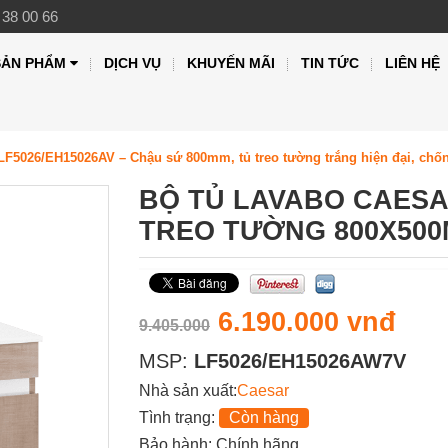
 38 00 66
SẢN PHẨM
DỊCH VỤ
KHUYẾN MÃI
TIN TỨC
LIÊN HỆ
LF5026/EH15026AV – Chậu sứ 800mm, tủ treo tường trắng hiện đại, chố
BỘ TỦ LAVABO CAESA
TREO TƯỜNG 800X50
6.190.000 vnđ
9.405.000
MSP:
LF5026/EH15026AW7V
Nhà sản xuất:
Caesar
Tình trạng:
Còn hàng
Bảo hành: Chính hãng