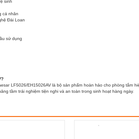
ệ sinh
ng cá nhân
ghệ Đài Loan
cầu sử dụng
V?
Caesar LF5026/EH15026AV là bộ sản phẩm hoàn hảo cho phòng tắm hiện 
ng tầm trải nghiệm tiện nghi và an toàn trong sinh hoạt hàng ngày.