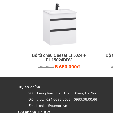
Bộ tủ chậu Caesar LF5024 +
Bộ 
EH15024DDV
5.650.000đ
9.093.000 ₫
9
Trụ sở chính
200 Hoàng Văn Thái, Thanh Xuân, Hà Nội.
Điện thoại: 024.6675.8083 - 0983.38.00.66
Email: sales@eumart.vn
Chi nhánh TP HCM