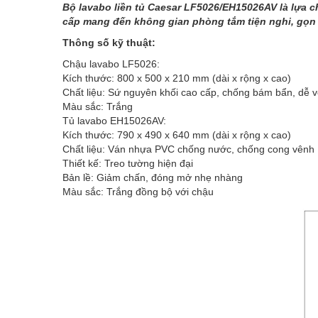
Bộ lavabo liền tủ Caesar LF5026/EH15026AV là lựa ch
cấp mang đến không gian phòng tắm tiện nghi, gọn 
Thông số kỹ thuật:
Chậu lavabo LF5026:
Kích thước: 800 x 500 x 210 mm (dài x rộng x cao)
Chất liệu: Sứ nguyên khối cao cấp, chống bám bẩn, dễ v
Màu sắc: Trắng
Tủ lavabo EH15026AV:
Kích thước: 790 x 490 x 640 mm (dài x rộng x cao)
Chất liệu: Ván nhựa PVC chống nước, chống cong vênh
Thiết kế: Treo tường hiện đại
Bản lề: Giảm chấn, đóng mở nhẹ nhàng
Màu sắc: Trắng đồng bộ với chậu