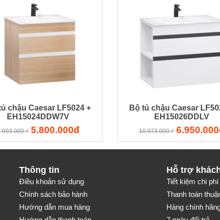
tủ chậu Caesar LF5024 +
Bộ tủ chậu Caesar LF50
EH15024DDW7V
EH15026DDLV
5.800.000đ
6.950.000
.093.000 ₫
10.973.000 ₫
Thông tin
Hỗ trợ khác
Điều khoản sử dụng
Tiết kiệm chi phí 
Chính sách bảo hành
Thanh toán thuận
Hướng dẫn mua hàng
Hàng chính hãng-
Hướng dẫn thanh toán
7 ngày đổi trả