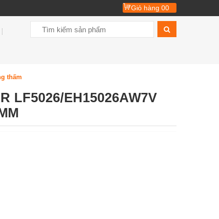
Giỏ hàng
00
ng thấm
R LF5026/EH15026AW7V
0MM