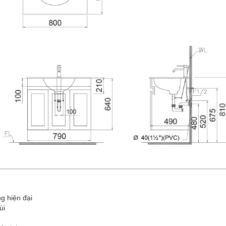
ng hiện đại
ùi