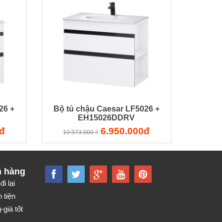
26 +
Bộ tủ chậu Caesar LF5026 +
EH15026DDRV
đ
6.950.000đ
10.973.000 ₫
h hàng
đi lại
 tiện
giá tốt