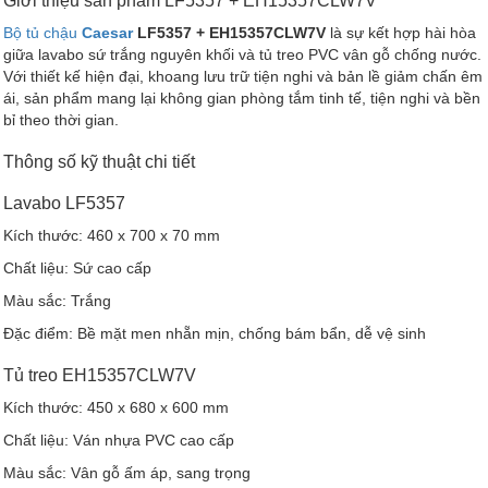
Giới thiệu sản phẩm LF5357 + EH15357CLW7V
Bộ tủ chậu
Caesar
LF5357 + EH15357CLW7V
là sự kết hợp hài hòa
giữa lavabo sứ trắng nguyên khối và tủ treo PVC vân gỗ chống nước.
Với thiết kế hiện đại, khoang lưu trữ tiện nghi và bản lề giảm chấn êm
ái, sản phẩm mang lại không gian phòng tắm tinh tế, tiện nghi và bền
bỉ theo thời gian.
Thông số kỹ thuật chi tiết
Lavabo LF5357
Kích thước: 460 x 700 x 70 mm
Chất liệu: Sứ cao cấp
Màu sắc: Trắng
Đặc điểm: Bề mặt men nhẵn mịn, chống bám bẩn, dễ vệ sinh
Tủ treo EH15357CLW7V
Kích thước: 450 x 680 x 600 mm
Chất liệu: Ván nhựa PVC cao cấp
Màu sắc: Vân gỗ ấm áp, sang trọng