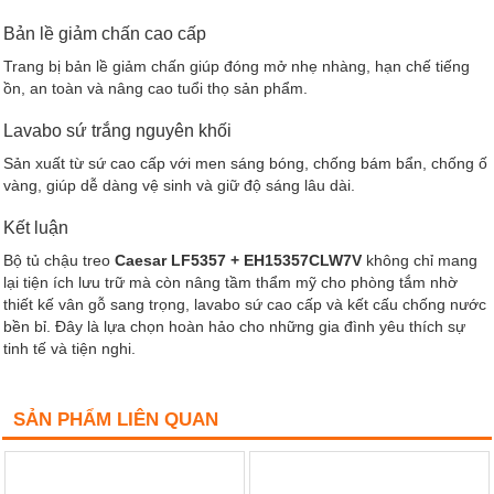
Bản lề giảm chấn cao cấp
Trang bị bản lề giảm chấn giúp đóng mở nhẹ nhàng, hạn chế tiếng
ồn, an toàn và nâng cao tuổi thọ sản phẩm.
Lavabo sứ trắng nguyên khối
Sản xuất từ sứ cao cấp với men sáng bóng, chống bám bẩn, chống ố
vàng, giúp dễ dàng vệ sinh và giữ độ sáng lâu dài.
Kết luận
Bộ tủ chậu treo
Caesar LF5357 + EH15357CLW7V
không chỉ mang
lại tiện ích lưu trữ mà còn nâng tầm thẩm mỹ cho phòng tắm nhờ
thiết kế vân gỗ sang trọng, lavabo sứ cao cấp và kết cấu chống nước
bền bỉ. Đây là lựa chọn hoàn hảo cho những gia đình yêu thích sự
tinh tế và tiện nghi.
SẢN PHẨM LIÊN QUAN