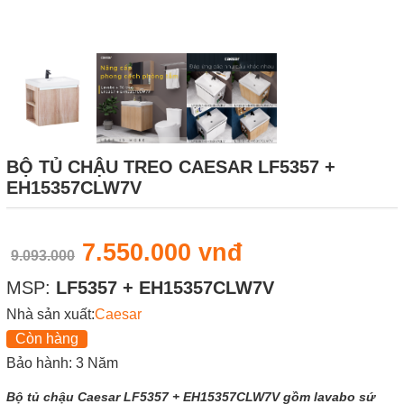
BỘ TỦ CHẬU TREO CAESAR LF5357 +
EH15357CLW7V
7.550.000 vnđ
9.093.000
MSP:
LF5357 + EH15357CLW7V
Nhà sản xuất:
Caesar
Còn hàng
Bảo hành: 3 Năm
Bộ tủ chậu Caesar LF5357 + EH15357CLW7V gồm lavabo sứ