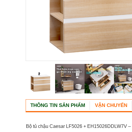
THÔNG TIN SẢN PHẨM
VẬN CHUYỂN
Bộ tủ chậu Caesar LF5026 + EH15026DDLW7V – Nhỏ