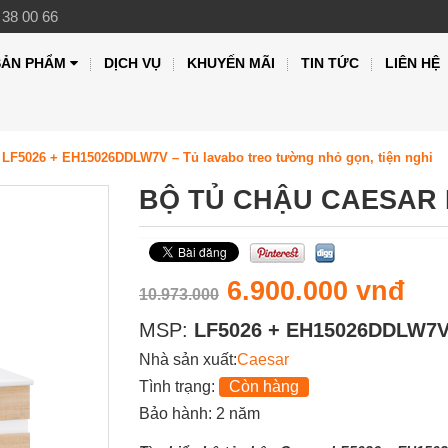
 38 00 66
SẢN PHẨM
DỊCH VỤ
KHUYẾN MÃI
TIN TỨC
LIÊN HỆ
 LF5026 + EH15026DDLW7V – Tủ lavabo treo tường nhỏ gọn, tiện nghi
BỘ TỦ CHẬU CAESAR 
6.900.000 vnđ
10.973.000
MSP:
LF5026 + EH15026DDLW7
Nhà sản xuất:
Caesar
Tình trạng:
Còn hàng
Bảo hành: 2 năm