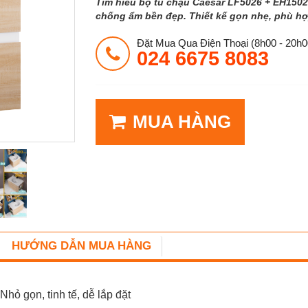
Tìm hiểu bộ tủ chậu Caesar LF5026 + EH1502
chống ẩm bền đẹp. Thiết kế gọn nhẹ, phù hợ
Đặt Mua Qua Điện Thoại (8h00 - 20h0
024 6675 8083
MUA HÀNG
HƯỚNG DẪN MUA HÀNG
 gọn, tinh tế, dễ lắp đặt