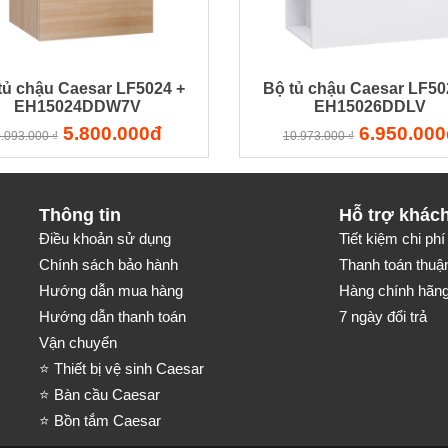
tủ chậu Caesar LF5024 +
Bộ tủ chậu Caesar LF50
EH15024DDW7V
EH15026DDLV
5.800.000đ
6.950.000
.093.000 ₫
10.973.000 ₫
Thông tin
Hỗ trợ khác
Điều khoản sử dụng
Tiết kiệm chi phí 
Chính sách bảo hành
Thanh toán thuận
Hướng dẫn mua hàng
Hàng chính hãng-
Hướng dẫn thanh toán
7 ngày đổi trả
Vận chuyển
⭐ Thiết bị vệ sinh Caesar
⭐ Bàn cầu Caesar
⭐ Bồn tắm Caesar