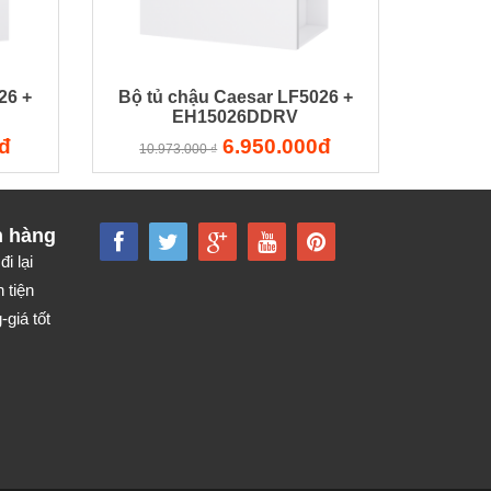
26 +
Bộ tủ chậu Caesar LF5026 +
EH15026DDRV
đ
6.950.000đ
10.973.000 ₫
h hàng
đi lại
 tiện
giá tốt