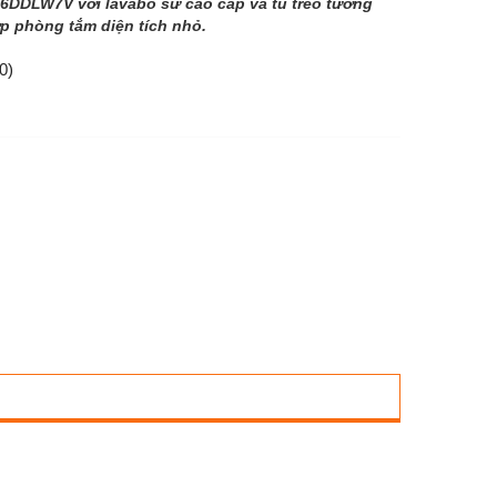
6DDLW7V với lavabo sứ cao cấp và tủ treo tường
p phòng tắm diện tích nhỏ.
0)