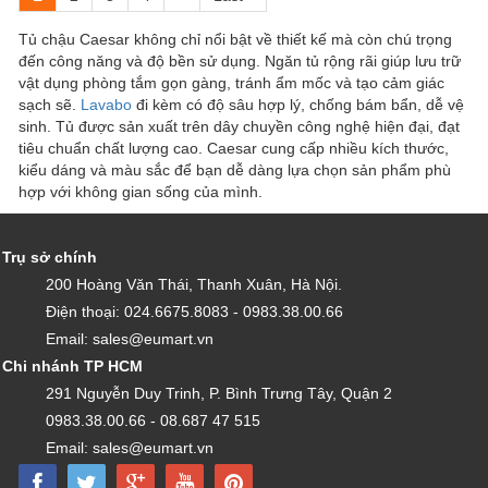
Tủ chậu Caesar không chỉ nổi bật về thiết kế mà còn chú trọng
đến công năng và độ bền sử dụng. Ngăn tủ rộng rãi giúp lưu trữ
vật dụng phòng tắm gọn gàng, tránh ẩm mốc và tạo cảm giác
sạch sẽ.
Lavabo
đi kèm có độ sâu hợp lý, chống bám bẩn, dễ vệ
sinh. Tủ được sản xuất trên dây chuyền công nghệ hiện đại, đạt
tiêu chuẩn chất lượng cao. Caesar cung cấp nhiều kích thước,
kiểu dáng và màu sắc để bạn dễ dàng lựa chọn sản phẩm phù
hợp với không gian sống của mình.
Trụ sở chính
200 Hoàng Văn Thái, Thanh Xuân, Hà Nội.
Điện thoại: 024.6675.8083 - 0983.38.00.66
Email: sales@eumart.vn
Chi nhánh TP HCM
291 Nguyễn Duy Trinh, P. Bình Trưng Tây, Quận 2
0983.38.00.66 - 08.687 47 515
Email: sales@eumart.vn