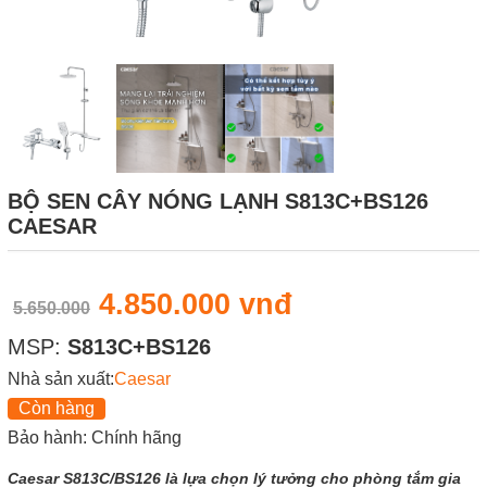
BỘ SEN CÂY NÓNG LẠNH S813C+BS126
CAESAR
4.850.000 vnđ
5.650.000
MSP:
S813C+BS126
Nhà sản xuất:
Caesar
Còn hàng
Bảo hành: Chính hãng
Caesar S813C/BS126 là lựa chọn lý tưởng cho phòng tắm gia