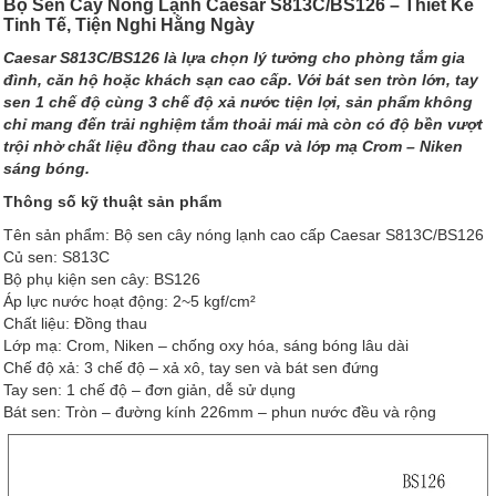
Bộ Sen Cây Nóng Lạnh Caesar S813C/BS126 – Thiết Kế
Tinh Tế, Tiện Nghi Hằng Ngày
Caesar S813C/BS126 là lựa chọn lý tưởng cho phòng tắm gia
đình, căn hộ hoặc khách sạn cao cấp. Với bát sen tròn lớn, tay
sen 1 chế độ cùng 3 chế độ xả nước tiện lợi, sản phẩm không
chỉ mang đến trải nghiệm tắm thoải mái mà còn có độ bền vượt
trội nhờ chất liệu đồng thau cao cấp và lớp mạ Crom – Niken
sáng bóng.
Thông số kỹ thuật sản phẩm
Tên sản phẩm: Bộ sen cây nóng lạnh cao cấp Caesar S813C/BS126
Củ sen: S813C
Bộ phụ kiện sen cây: BS126
Áp lực nước hoạt động: 2~5 kgf/cm²
Chất liệu: Đồng thau
Lớp mạ: Crom, Niken – chống oxy hóa, sáng bóng lâu dài
Chế độ xả: 3 chế độ – xả xô, tay sen và bát sen đứng
Tay sen: 1 chế độ – đơn giản, dễ sử dụng
Bát sen: Tròn – đường kính 226mm – phun nước đều và rộng