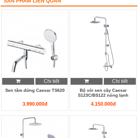
SẢN PHẨM LIÊN QUAN
Chi tiết
Chi tiết
Sen tắm đứng Caesar TS620
Bộ vòi sen cây Caesar
S123C/BS122 nóng lạnh
3.990.000đ
4.150.000đ