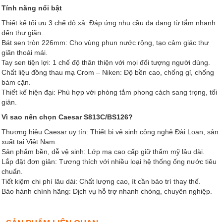
Tính năng nổi bật
Thiết kế tối ưu 3 chế độ xả: Đáp ứng nhu cầu đa dạng từ tắm nhanh
đến thư giãn.
Bát sen tròn 226mm: Cho vùng phun nước rộng, tạo cảm giác thư
giãn thoải mái.
Tay sen tiện lợi: 1 chế độ thân thiện với mọi đối tượng người dùng.
Chất liệu đồng thau mạ Crom – Niken: Độ bền cao, chống gỉ, chống
bám cặn.
Thiết kế hiện đại: Phù hợp với phòng tắm phong cách sang trọng, tối
giản.
Vì sao nên chọn Caesar S813C/BS126?
Thương hiệu Caesar uy tín: Thiết bị vệ sinh công nghệ Đài Loan, sản
xuất tại Việt Nam.
Sản phẩm bền, dễ vệ sinh: Lớp mạ cao cấp giữ thẩm mỹ lâu dài.
Lắp đặt đơn giản: Tương thích với nhiều loại hệ thống ống nước tiêu
chuẩn.
Tiết kiệm chi phí lâu dài: Chất lượng cao, ít cần bảo trì thay thế.
Bảo hành chính hãng: Dịch vụ hỗ trợ nhanh chóng, chuyên nghiệp.