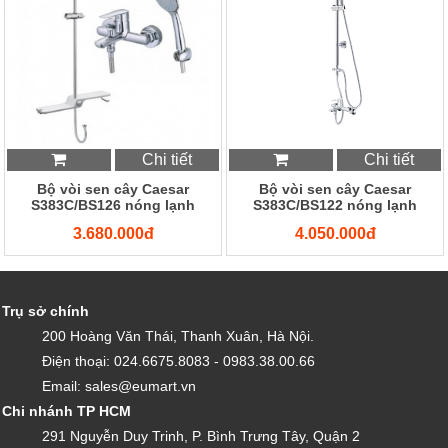
Chi tiết
Chi tiết
Bộ vòi sen cây Caesar
Bộ vòi sen cây Caesar
S383C/BS126 nóng lạnh
S383C/BS122 nóng lạnh
3.680.000đ
4.050.000đ
Trụ sở chính
200 Hoàng Văn Thái, Thanh Xuân, Hà Nội.
Điện thoại: 024.6675.8083 - 0983.38.00.66
Email: sales@eumart.vn
Chi nhánh TP HCM
291 Nguyễn Duy Trinh, P. Bình Trưng Tây, Quận 2