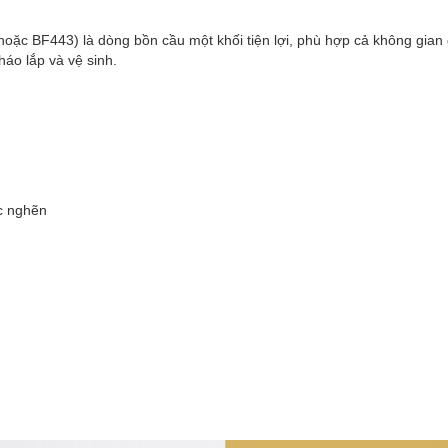
c BF443) là dòng bồn cầu một khối tiện lợi, phù hợp cả không gian g
áo lắp và vệ sinh.
ắc nghẽn