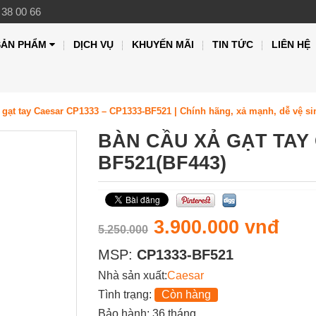
 38 00 66
SẢN PHẨM
DỊCH VỤ
KHUYẾN MÃI
TIN TỨC
LIÊN HỆ
 gạt tay Caesar CP1333 – CP1333‑BF521 | Chính hãng, xả mạnh, dễ vệ si
BÀN CẦU XẢ GẠT TAY
BF521(BF443)
3.900.000 vnđ
5.250.000
MSP:
CP1333-BF521
Nhà sản xuất:
Caesar
Tình trạng:
Còn hàng
Bảo hành: 36 tháng