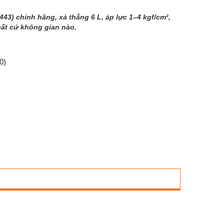
43) chính hãng, xả thẳng 6 L, áp lực 1–4 kgf/cm²,
o bất cứ không gian nào.
0)