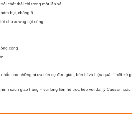
rôi chất thải chỉ trong một lần xả
g bám bụi, chống ố
hế tốt cho xương cột sống
 công cộng
ện
nhắc cho những ai ưu tiên sự đơn giản, bền bỉ và hiệu quả. Thiết kế 
ính sách giao hàng – vui lòng liên hệ trực tiếp với đại lý Caesar hoặc