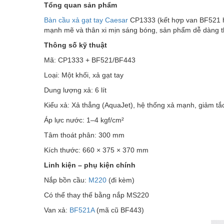
Tổng quan sản phẩm
Bàn cầu xả gạt tay Caesar
CP1333 (kết hợp van BF521 hoặ
mạnh mẽ và thân xi mịn sáng bóng, sản phẩm dễ dàng th
Thông số kỹ thuật
Mã: CP1333 + BF521/BF443
Loại: Một khối, xả gạt tay
Dung lượng xả: 6 lít
Kiểu xả: Xả thẳng (AquaJet), hệ thống xả mạnh, giảm t
Áp lực nước: 1–4 kgf/cm²
Tâm thoát phân: 300 mm
Kích thước: 660 × 375 × 370 mm
Linh kiện – phụ kiện chính
Nắp bồn cầu:
M220
(đi kèm)
Có thể thay thế bằng nắp MS220
Van xả:
BF521A
(mã cũ BF443)