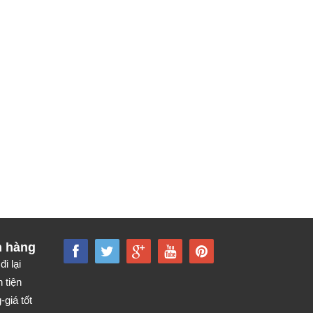
h hàng
đi lại
 tiện
giá tốt