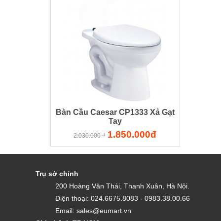
Bàn Cầu Caesar CP1333 Xả Gạt
Tay
1.850.000đ
2.030.000 ₫
Trụ sở chính
200 Hoàng Văn Thái, Thanh Xuân, Hà Nội.
Điện thoại: 024.6675.8083 - 0983.38.00.66
Email: sales@eumart.vn