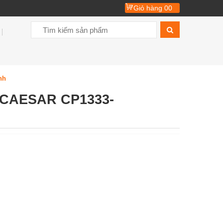
Giỏ hàng
00
nh
 CAESAR CP1333-