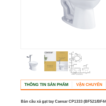
THÔNG TIN SẢN PHẨM
VẬN CHUYỂN
Bàn cầu xả gạt tay Caesar CP1333 (BF521/BF4