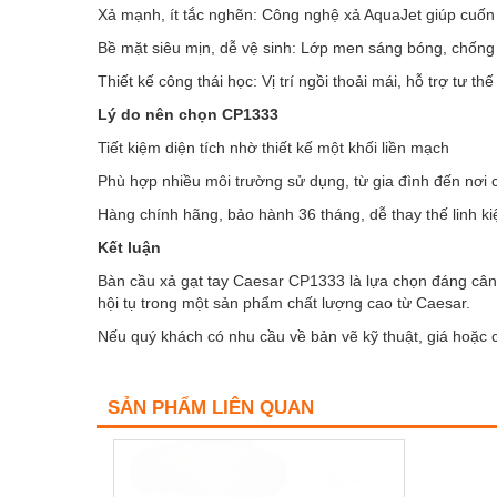
Xả mạnh, ít tắc nghẽn: Công nghệ xả AquaJet giúp cuốn t
Bề mặt siêu mịn, dễ vệ sinh: Lớp men sáng bóng, chốn
Thiết kế công thái học: Vị trí ngồi thoải mái, hỗ trợ tư t
Lý do nên chọn CP1333
Tiết kiệm diện tích nhờ thiết kế một khối liền mạch
Phù hợp nhiều môi trường sử dụng, từ gia đình đến nơi
Hàng chính hãng, bảo hành 36 tháng, dễ thay thế linh ki
Kết luận
Bàn cầu xả gạt tay Caesar CP1333 là lựa chọn đáng cân 
hội tụ trong một sản phẩm chất lượng cao từ Caesar.
Nếu quý khách có nhu cầu về bản vẽ kỹ thuật, giá hoặc ch
SẢN PHẨM LIÊN QUAN